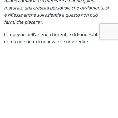
hanno cominciato a meditare e hanno quindi
maturato una crescita personale che ovviamente si
è riflessa anche sull'azienda e questo non può
farmi che piacere".
L'impegno dell'azienda Gorent, e di Furio Fabbri in
prima persona, di rinnovarsi e progredire
costantemente hanno portato alla decisione di creare
una stanza per la meditazione all’interno della nuova
sede dell’azienda per migliorare le potenzialità
individuali, l’efficienza e la produttività.
In merito a quest'ultima idea innovativa, Furio Fabbri
spiega:
"Chi vuole meditare
−
sempre in maniera
molto aperta senza costringere nessuno − può farlo
in azienda. Meditare nello stesso ambiente in cui si
lavora porta ad una condivisione e ad una crescita di
tutti, elementi che per me sono importanti, ecco